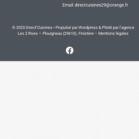
Email:
directcuisines29@orange.fr
© 2023 Direct’Cuisines • Propulsé par Wordpress & Piloté par
l’agence
Les 2 Rives
– Plouigneau (29610), Finistère –
Mentions légales