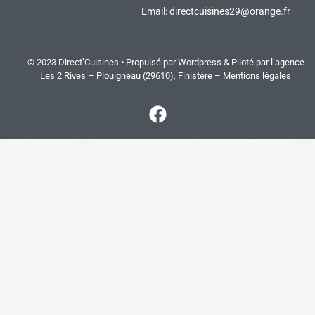
Email:
directcuisines29@orange.fr
© 2023 Direct’Cuisines • Propulsé par Wordpress & Piloté par
l’agence
Les 2 Rives
– Plouigneau (29610), Finistère –
Mentions légales