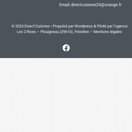
Email:
directcuisines29@orange.fr
© 2023 Direct’Cuisines • Propulsé par Wordpress & Piloté par
l’agence
Les 2 Rives
– Plouigneau (29610), Finistère –
Mentions légales