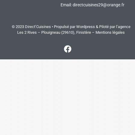
Email:
directcuisines29@orange.fr
© 2023 Direct’Cuisines • Propulsé par Wordpress & Piloté par
l’agence
Les 2 Rives
– Plouigneau (29610), Finistère –
Mentions légales