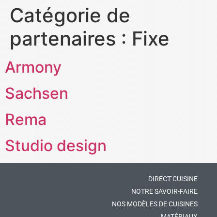
Catégorie de
partenaires :
Fixe
Armony
Sachsen
Rema
Studio design
DIRECT’CUISINE
NOTRE SAVOIR-FAIRE
NOS MODÈLES DE CUISINES
MATÉRIAUX