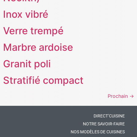
Inox vibré
Verre trempé
Marbre ardoise
Granit poli
Stratifié compact
Prochain
→
DIRECT’CUISINE
NOTRE SAVOIR-FAIRE
NOS MODÈLES DE CUISINES